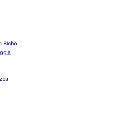
o Bicho
logia
ezes