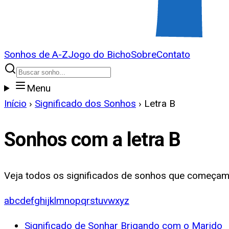
Sonhos de A-Z
Jogo do Bicho
Sobre
Contato
Menu
Início
›
Significado dos Sonhos
›
Letra
B
Sonhos com a letra
B
Veja todos os significados de sonhos que começam
a
b
c
d
e
f
g
h
i
j
k
l
m
n
o
p
q
r
s
t
u
v
w
x
y
z
Significado de Sonhar Brigando com o Marido