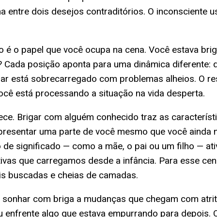
a entre dois desejos contraditórios. O inconsciente 
ho é o papel que você ocupa na cena. Você estava bri
r? Cada posição aponta para uma dinâmica diferente: 
rar está sobrecarregado com problemas alheios. O re
cê está processando a situação na vida desperta.
ce. Brigar com alguém conhecido traz as característ
presentar uma parte de você mesmo que você ainda 
 de significado — como a mãe, o pai ou um filho — a
tivas que carregamos desde a infância. Para esse cená
is buscadas e cheias de camadas.
ocia sonhar com briga a mudanças que chegam com at
enfrente algo que estava empurrando para depois. O c