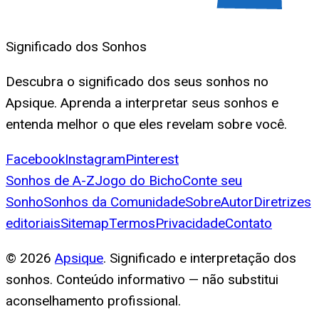
Significado dos Sonhos
Descubra o significado dos seus sonhos no
Apsique. Aprenda a interpretar seus sonhos e
entenda melhor o que eles revelam sobre você.
Facebook
Instagram
Pinterest
Sonhos de A-Z
Jogo do Bicho
Conte seu
Sonho
Sonhos da Comunidade
Sobre
Autor
Diretrizes
editoriais
Sitemap
Termos
Privacidade
Contato
©
2026
Apsique
. Significado e interpretação dos
sonhos. Conteúdo informativo — não substitui
aconselhamento profissional.