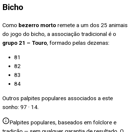
Bicho
Como
bezerro morto
remete a um dos 25 animais
do jogo do bicho, a associação tradicional é o
grupo
21
–
Touro
, formado pelas dezenas:
81
82
83
84
Outros palpites populares associados a este
sonho:
97 · 14
.
Palpites populares, baseados em folclore e
tradição — sem qualquer garantia de resultado. O