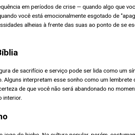
quência em períodos de crise — quando algo que voc
uando você está emocionalmente esgotado de "apaga
essidades alheias à frente das suas ao ponto de se 
íblia
igura de sacrifício e serviço pode ser lida como um 
. Alguns interpretam esse sonho como um lembrete d
certeza de que você não será abandonado no momento 
interior.
ho
 jogo do bicho. Na cultura popular, porém, costumam