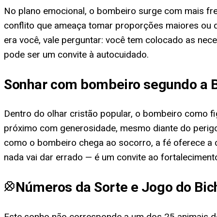
No plano emocional, o bombeiro surge com mais fre
conflito que ameaça tomar proporções maiores ou q
era você, vale perguntar: você tem colocado as nec
pode ser um convite à autocuidado.
Sonhar com bombeiro segundo a B
Dentro do olhar cristão popular, o bombeiro como f
próximo com generosidade, mesmo diante do perigo
como o bombeiro chega ao socorro, a fé oferece a 
nada vai dar errado — é um convite ao fortalecimento 
Números da Sorte e Jogo do Bic
Este sonho não corresponde a um dos 25 animais do