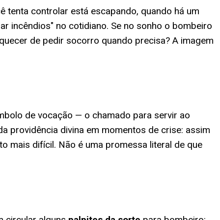
ê tenta controlar está escapando, quando há um
r incêndios" no cotidiano. Se no sonho o bombeiro
esquecer de pedir socorro quando precisa? A imagem
símbolo de vocação — o chamado para servir ao
a providência divina em momentos de crise: assim
mais difícil. Não é uma promessa literal de que
 circular alguns
palpites da sorte
para
bombeiro
: