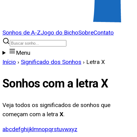
Sonhos de A-Z
Jogo do Bicho
Sobre
Contato
Menu
Início
›
Significado dos Sonhos
›
Letra
X
Sonhos com a letra
X
Veja todos os significados de sonhos que
começam com a letra
X
.
a
b
c
d
e
f
g
h
i
j
k
l
m
n
o
p
q
r
s
t
u
v
w
x
y
z