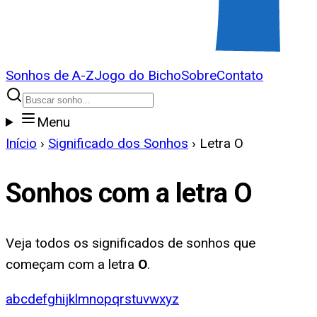
Sonhos de A-Z
Jogo do Bicho
Sobre
Contato
Menu
Início
›
Significado dos Sonhos
›
Letra
O
Sonhos com a letra
O
Veja todos os significados de sonhos que
começam com a letra
O
.
a
b
c
d
e
f
g
h
i
j
k
l
m
n
o
p
q
r
s
t
u
v
w
x
y
z