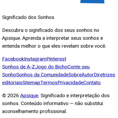
Significado dos Sonhos
Descubra o significado dos seus sonhos no
Apsique. Aprenda a interpretar seus sonhos e
entenda melhor o que eles revelam sobre você.
Facebook
Instagram
Pinterest
Sonhos de A-Z
Jogo do Bicho
Conte seu
Sonho
Sonhos da Comunidade
Sobre
Autor
Diretrizes
editoriais
Sitemap
Termos
Privacidade
Contato
©
2026
Apsique
. Significado e interpretação dos
sonhos. Conteúdo informativo — não substitui
aconselhamento profissional.