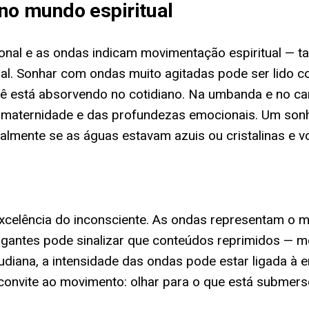
no mundo espiritual
onal e as ondas indicam movimentação espiritual — ta
l. Sonhar com ondas muito agitadas pode ser lido com
cê está absorvendo no cotidiano. Na umbanda e no c
da maternidade e das profundezas emocionais. Um so
ente se as águas estavam azuis ou cristalinas e vo
excelência do inconsciente. As ondas representam o 
gigantes pode sinalizar que conteúdos reprimidos — 
diana, a intensidade das ondas pode estar ligada à e
nvite ao movimento: olhar para o que está submerso