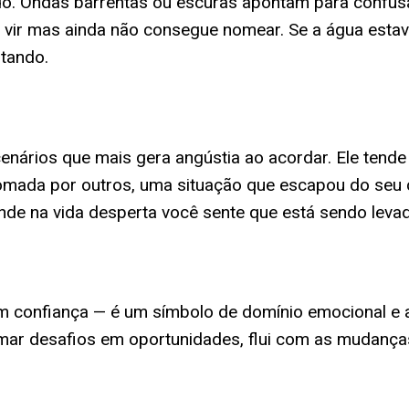
cado. Ondas barrentas ou escuras apontam para confus
 vir mas ainda não consegue nomear. Se a água esta
itando.
nários que mais gera angústia ao acordar. Ele tende 
omada por outros, uma situação que escapou do seu
nde na vida desperta você sente que está sendo levad
 confiança — é um símbolo de domínio emocional e ab
r desafios em oportunidades, flui com as mudanças 