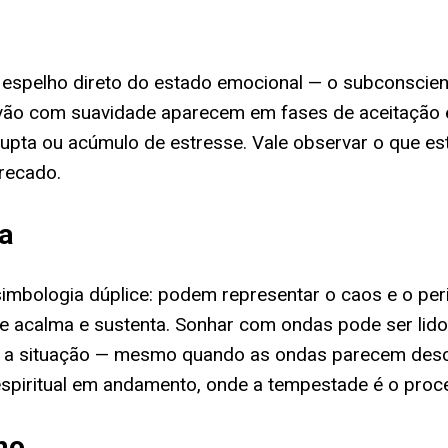
espelho direto do estado emocional — o subconscien
 vão com suavidade aparecem em fases de aceitação e
pta ou acúmulo de estresse. Vale observar o que esta
recado.
ia
simbologia dúplice: podem representar o caos e o pe
ue acalma e sustenta. Sonhar com ondas pode ser lid
o a situação — mesmo quando as ondas parecem descon
piritual em andamento, onde a tempestade é o proce
ho