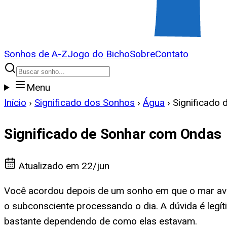
Sonhos de A-Z
Jogo do Bicho
Sobre
Contato
Menu
Início
›
Significado dos Sonhos
›
Água
›
Significado
Significado de Sonhar com Ondas
Atualizado em
22/jun
Você acordou depois de um sonho em que o mar a
o subconsciente processando o dia. A dúvida é leg
bastante dependendo de como elas estavam.