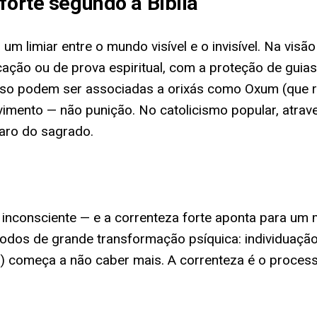
forte segundo a Bíblia
 um limiar entre o mundo visível e o invisível. Na visão
ação ou de prova espiritual, com a proteção de guia
tenso podem ser associadas a orixás como Oxum (que
ovimento — não punição. No catolicismo popular, atrav
aro do sagrado.
 o inconsciente — e a correnteza forte aponta para 
dos de grande transformação psíquica: individuação,
começa a não caber mais. A correnteza é o processo