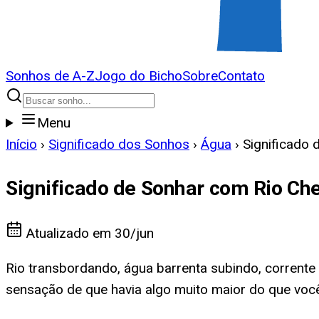
Sonhos de A-Z
Jogo do Bicho
Sobre
Contato
Menu
Início
›
Significado dos Sonhos
›
Água
›
Significado 
Significado de Sonhar com Rio Che
Atualizado em
30/jun
Rio transbordando, água barrenta subindo, corrent
sensação de que havia algo muito maior do que você