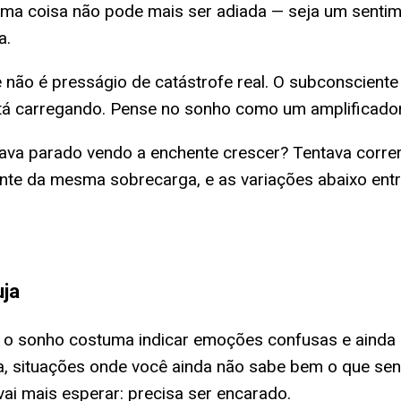
alguma coisa não pode mais ser adiada — seja um sent
a.
e não é presságio de catástrofe real. O subconscien
tá carregando. Pense no sonho como um amplificador
ava parado vendo a enchente crescer? Tentava corre
nte da mesma sobrecarga, e as variações abaixo ent
uja
l, o sonho costuma indicar emoções confusas e ainda
, situações onde você ainda não sabe bem o que sen
i mais esperar: precisa ser encarado.