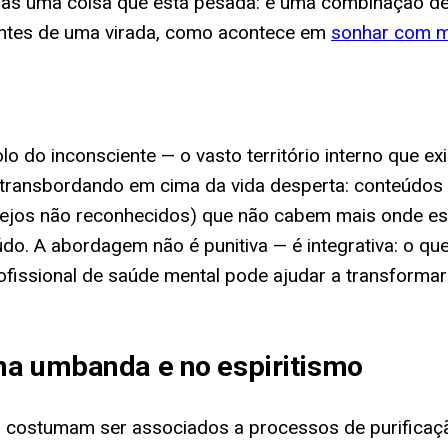
 uma coisa que está pesada: é uma combinação de f
ntes de uma virada, como acontece em
sonhar com mu
olo do inconsciente — o vasto território interno que 
nte transbordando em cima da vida desperta: conteúd
 desejos não reconhecidos) que não cabem mais onde
do. A abordagem não é punitiva — é integrativa: o que
ofissional de saúde mental pode ajudar a transforma
na umbanda e no espiritismo
 costumam ser associados a processos de purificação