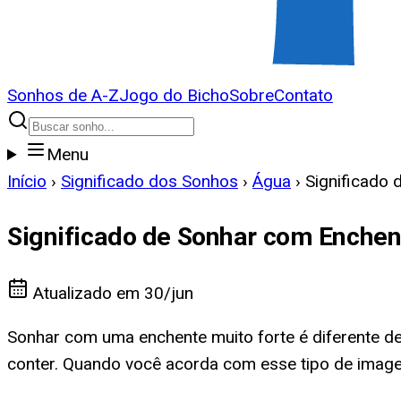
Sonhos de A-Z
Jogo do Bicho
Sobre
Contato
Menu
Início
›
Significado dos Sonhos
›
Água
›
Significado 
Significado de Sonhar com Enchen
Atualizado em
30/jun
Sonhar com uma enchente muito forte é diferente de
conter. Quando você acorda com esse tipo de imag