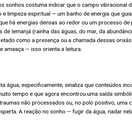
 nos sonhos costuma indicar que o campo vibraciona
 e limpeza espiritual — um banho de energia que gui
ar que há energias densas ao redor ou um processo de
s de Iemanjá (rainha das águas, do mar, da abundân
tado como a presença ou a chamada dessas orixás. E
 ameaça — isso orienta a leitura.
ita água, especificamente, sinaliza que conteúdos in
 muito tempo e que agora encontrou uma saída simból
traumas não processados ou, no polo positivo, uma cr
sperta. A reação no sonho — fugir da água, nadar nel