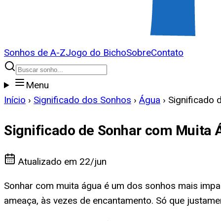
Sonhos de A-Z
Jogo do Bicho
Sobre
Contato
Menu
Início
›
Significado dos Sonhos
›
Água
›
Significado
Significado de Sonhar com Muita 
Atualizado em
22/jun
Sonhar com muita água é um dos sonhos mais impac
ameaça, às vezes de encantamento. Só que justamente