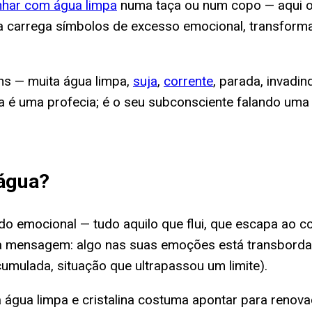
har com água limpa
numa taça ou num copo — aqui o 
ua carrega símbolos de excesso emocional, transfo
ns — muita água limpa,
suja
,
corrente
, parada, invadi
ura é uma profecia; é o seu subconsciente falando uma
água
?
 emocional — tudo aquilo que flui, que escapa ao con
a mensagem: algo nas suas emoções está transbordan
acumulada, situação que ultrapassou um limite).
 água limpa e cristalina costuma apontar para renova