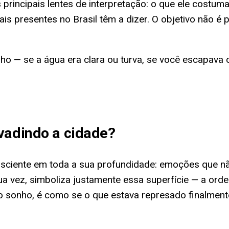
 principais lentes de interpretação: o que ele costum
ais presentes no Brasil têm a dizer. O objetivo não é 
— se a água era clara ou turva, se você escapava ou
vadindo a cidade
?
nsciente em toda a sua profundidade: emoções que n
sua vez, simboliza justamente essa superfície — a ord
no sonho, é como se o que estava represado finalmen