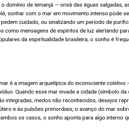
r é o domínio de Iemanjá — orixá das águas salgadas, 
blé, sonhar com o mar em movimento intenso pode s
edem cuidado, ou sinalizando um período de purifica
 como mensagens de espíritos de luz alertando pa
opulares da espiritualidade brasileira, o sonho é fre
o mar é a imagem arquetípica do inconsciente coletiv
íduo. Quando esse mar invade a cidade (símbolo da c
o integradas, medos não reconhecidos, desejos rep
útero e às pulsões primordiais; o avanço do mar sobre
m ambos os casos, o sonho aponta para algo interno q