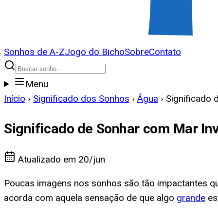
Sonhos de A-Z
Jogo do Bicho
Sobre
Contato
Menu
Início
›
Significado dos Sonhos
›
Água
›
Significado 
Significado de Sonhar com Mar In
Atualizado em
20/jun
Poucas imagens nos sonhos são tão impactantes quan
acorda com aquela sensação de que algo
grande
es