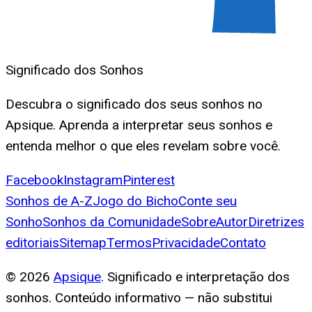
Significado dos Sonhos
Descubra o significado dos seus sonhos no
Apsique. Aprenda a interpretar seus sonhos e
entenda melhor o que eles revelam sobre você.
Facebook
Instagram
Pinterest
Sonhos de A-Z
Jogo do Bicho
Conte seu
Sonho
Sonhos da Comunidade
Sobre
Autor
Diretrizes
editoriais
Sitemap
Termos
Privacidade
Contato
©
2026
Apsique
. Significado e interpretação dos
sonhos. Conteúdo informativo — não substitui