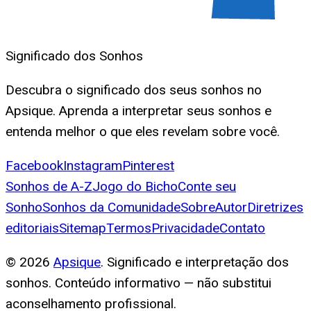
Significado dos Sonhos
Descubra o significado dos seus sonhos no
Apsique. Aprenda a interpretar seus sonhos e
entenda melhor o que eles revelam sobre você.
Facebook
Instagram
Pinterest
Sonhos de A-Z
Jogo do Bicho
Conte seu
Sonho
Sonhos da Comunidade
Sobre
Autor
Diretrizes
editoriais
Sitemap
Termos
Privacidade
Contato
©
2026
Apsique
. Significado e interpretação dos
sonhos. Conteúdo informativo — não substitui
aconselhamento profissional.