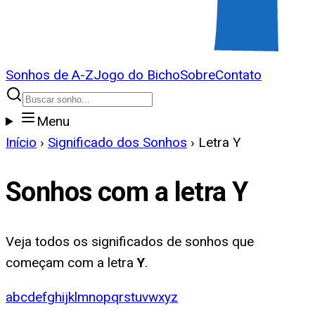
Sonhos de A-Z
Jogo do Bicho
Sobre
Contato
Menu
Início
›
Significado dos Sonhos
›
Letra
Y
Sonhos com a letra
Y
Veja todos os significados de sonhos que
começam com a letra
Y
.
a
b
c
d
e
f
g
h
i
j
k
l
m
n
o
p
q
r
s
t
u
v
w
x
y
z