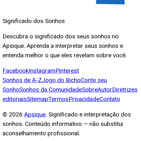
Significado dos Sonhos
Descubra o significado dos seus sonhos no
Apsique. Aprenda a interpretar seus sonhos e
entenda melhor o que eles revelam sobre você.
Facebook
Instagram
Pinterest
Sonhos de A-Z
Jogo do Bicho
Conte seu
Sonho
Sonhos da Comunidade
Sobre
Autor
Diretrizes
editoriais
Sitemap
Termos
Privacidade
Contato
©
2026
Apsique
. Significado e interpretação dos
sonhos. Conteúdo informativo — não substitui
aconselhamento profissional.