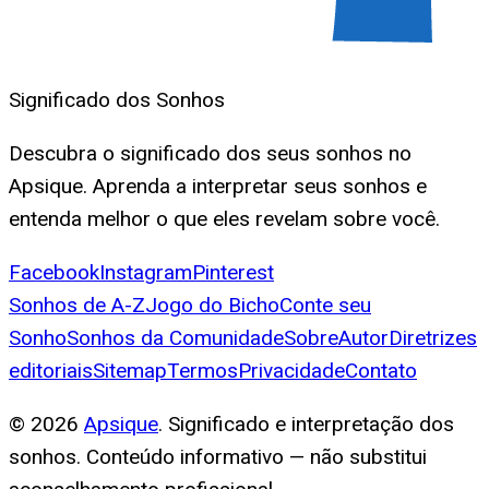
Significado dos Sonhos
Descubra o significado dos seus sonhos no
Apsique. Aprenda a interpretar seus sonhos e
entenda melhor o que eles revelam sobre você.
Facebook
Instagram
Pinterest
Sonhos de A-Z
Jogo do Bicho
Conte seu
Sonho
Sonhos da Comunidade
Sobre
Autor
Diretrizes
editoriais
Sitemap
Termos
Privacidade
Contato
©
2026
Apsique
. Significado e interpretação dos
sonhos. Conteúdo informativo — não substitui