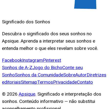
Significado dos Sonhos
Descubra o significado dos seus sonhos no
Apsique. Aprenda a interpretar seus sonhos e
entenda melhor o que eles revelam sobre você.
Facebook
Instagram
Pinterest
Sonhos de A-Z
Jogo do Bicho
Conte seu
Sonho
Sonhos da Comunidade
Sobre
Autor
Diretrizes
editoriais
Sitemap
Termos
Privacidade
Contato
©
2026
Apsique
. Significado e interpretação dos
sonhos. Conteúdo informativo — não substitui
aconselhamento profissional.