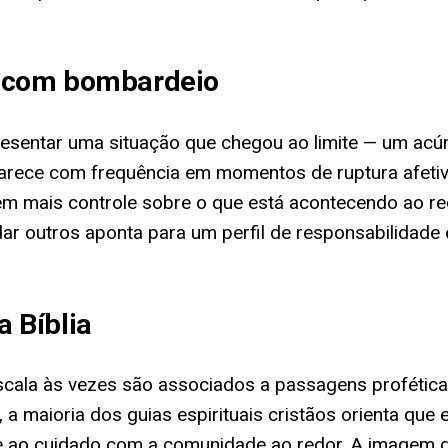
o com bombardeio
entar uma situação que chegou ao limite — um acúmu
parece com frequência em momentos de ruptura afetiva
em mais controle sobre o que está acontecendo ao re
udar outros aponta para um perfil de responsabilidade 
 Bíblia
 escala às vezes são associados a passagens proféti
, a maioria dos guias espirituais cristãos orienta q
 e ao cuidado com a comunidade ao redor. A imagem da