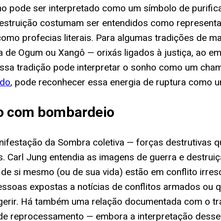
ho pode ser interpretado como um símbolo de purific
 destruição costumam ser entendidos como represen
 como profecias literais. Para algumas tradições de 
 de Ogum ou Xangô — orixás ligados à justiça, ao e
ssa tradição pode interpretar o sonho como um chama
ndo
, pode reconhecer essa energia de ruptura como u
ho com bombardeio
ifestação da Sombra coletiva — forças destrutivas 
as. Carl Jung entendia as imagens de guerra e destr
 de si mesmo (ou de sua vida) estão em conflito irres
ssoas expostas a notícias de conflitos armados ou q
 digerir. Há também uma relação documentada com o t
de reprocessamento — embora a interpretação desse