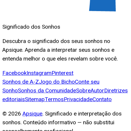
Significado dos Sonhos
Descubra o significado dos seus sonhos no
Apsique. Aprenda a interpretar seus sonhos e
entenda melhor o que eles revelam sobre você.
Facebook
Instagram
Pinterest
Sonhos de A-Z
Jogo do Bicho
Conte seu
Sonho
Sonhos da Comunidade
Sobre
Autor
Diretrizes
editoriais
Sitemap
Termos
Privacidade
Contato
©
2026
Apsique
. Significado e interpretação dos
sonhos. Conteúdo informativo — não substitui