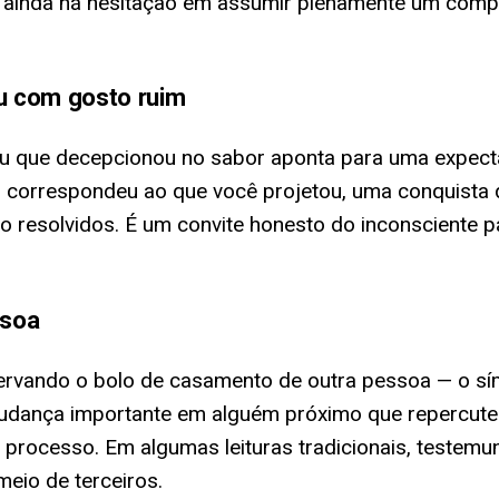
e ainda há hesitação em assumir plenamente um comp
u com gosto ruim
 que decepcionou no sabor aponta para uma expectat
 correspondeu ao que você projetou, uma conquista 
ão resolvidos. É um convite honesto do inconsciente 
ssoa
vando o bolo de casamento de outra pessoa — o símb
udança importante em alguém próximo que repercute 
processo. Em algumas leituras tradicionais, testem
eio de terceiros.