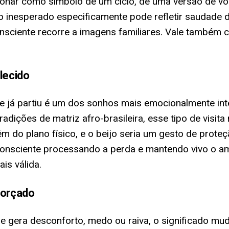
onar como símbolo de um ciclo, de uma versão de vo
ijo inesperado especificamente pode refletir saudad
sciente recorre a imagens familiares. Vale também c
lecido
e já partiu é um dos sonhos mais emocionalmente in
tradições de matriz afro-brasileira, esse tipo de visi
ém do plano físico, e o beijo seria um gesto de prot
inconsciente processando a perda e mantendo vivo o a
is válida.
forçado
 gera desconforto, medo ou raiva, o significado mud