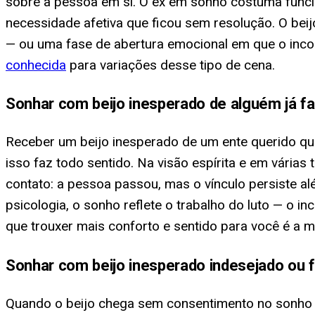
sobre a pessoa em si. O ex em sonho costuma funci
necessidade afetiva que ficou sem resolução. O be
— ou uma fase de abertura emocional em que o incon
conhecida
para variações desse tipo de cena.
Sonhar com beijo inesperado de alguém já fa
Receber um beijo inesperado de um ente querido qu
isso faz todo sentido. Na visão espírita e em várias 
contato: a pessoa passou, mas o vínculo persiste al
psicologia, o sonho reflete o trabalho do luto — o 
que trouxer mais conforto e sentido para você é a ma
Sonhar com beijo inesperado indesejado ou 
Quando o beijo chega sem consentimento no sonho e