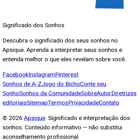
Significado dos Sonhos
Descubra o significado dos seus sonhos no
Apsique. Aprenda a interpretar seus sonhos e
entenda melhor o que eles revelam sobre você.
Facebook
Instagram
Pinterest
Sonhos de A-Z
Jogo do Bicho
Conte seu
Sonho
Sonhos da Comunidade
Sobre
Autor
Diretrizes
editoriais
Sitemap
Termos
Privacidade
Contato
©
2026
Apsique
. Significado e interpretação dos
sonhos. Conteúdo informativo — não substitui
aconselhamento profissional.