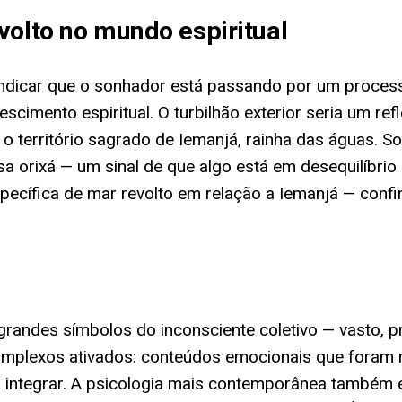
volto no mundo espiritual
 indicar que o sonhador está passando por um proces
cimento espiritual. O turbilhão exterior seria um ref
o território sagrado de Iemanjá, rainha das águas. S
 orixá — um sinal de que algo está em desequilíbri
pecífica de mar revolto em relação a Iemanjá — co
grandes símbolos do inconsciente coletivo — vasto, p
a complexos ativados: conteúdos emocionais que foram
 a integrar. A psicologia mais contemporânea também