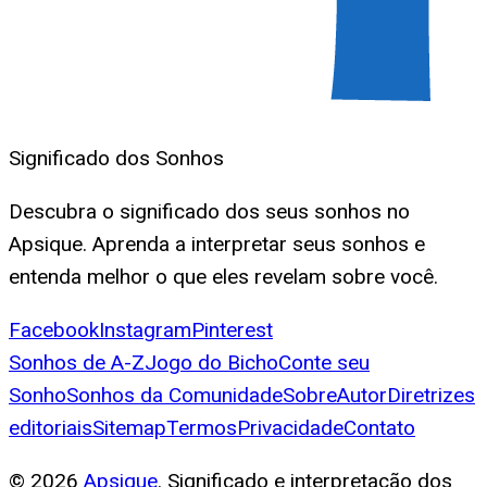
Significado dos Sonhos
Descubra o significado dos seus sonhos no
Apsique. Aprenda a interpretar seus sonhos e
entenda melhor o que eles revelam sobre você.
Facebook
Instagram
Pinterest
Sonhos de A-Z
Jogo do Bicho
Conte seu
Sonho
Sonhos da Comunidade
Sobre
Autor
Diretrizes
editoriais
Sitemap
Termos
Privacidade
Contato
©
2026
Apsique
. Significado e interpretação dos