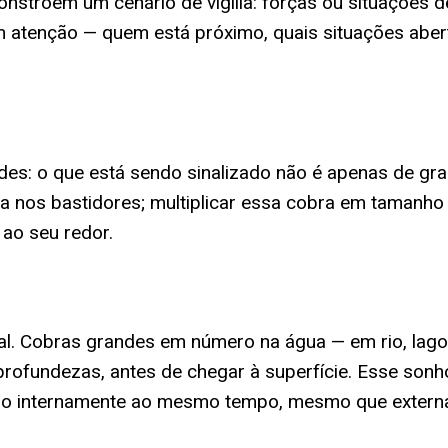
stroem um cenário de vigília: forças ou situações d
 atenção — quem está próximo, quais situações aber
des: o que está sendo sinalizado não é apenas de gra
a nos bastidores; multiplicar essa cobra em tamanho
ao seu redor.
al. Cobras grandes em número na água — em rio, lago
rofundezas, antes de chegar à superfície. Esse son
do internamente ao mesmo tempo, mesmo que externa