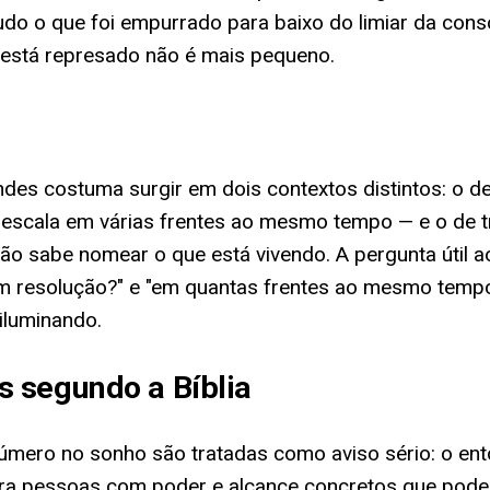
tudo o que foi empurrado para baixo do limiar da con
 está represado não é mais pequeno.
des costuma surgir em dois contextos distintos: o 
 escala em várias frentes ao mesmo tempo — e o de t
 sabe nomear o que está vivendo. A pergunta útil a
em resolução?" e "em quantas frentes ao mesmo temp
iluminando.
 segundo a Bíblia
número no sonho são tratadas como aviso sério: o ent
ara pessoas com poder e alcance concretos que pode