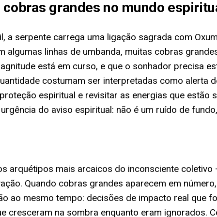
s cobras grandes no mundo espiritu
il, a serpente carrega uma ligação sagrada com Oxuma
m algumas linhas de umbanda, muitas cobras grande
magnitude está em curso, e que o sonhador precisa es
quantidade costumam ser interpretadas como alerta de
proteção espiritual e revisitar as energias que estão
rgência do aviso espiritual: não é um ruído de fundo,
dos arquétipos mais arcaicos do inconsciente coletivo
renovação. Quando cobras grandes aparecem em número,
ão ao mesmo tempo: decisões de impacto real que f
e cresceram na sombra enquanto eram ignorados. Cog