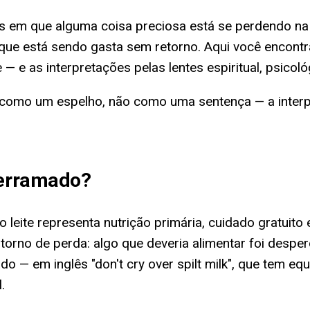
em que alguma coisa preciosa está se perdendo na 
ue está sendo gasta sem retorno. Aqui você encontra
— e as interpretações pelas lentes espiritual, psicoló
 como um espelho, não como uma sentença — a interpre
derramado
?
 leite representa nutrição primária, cuidado gratuit
no de perda: algo que deveria alimentar foi desperd
do — em inglês "don't cry over spilt milk", que tem e
.