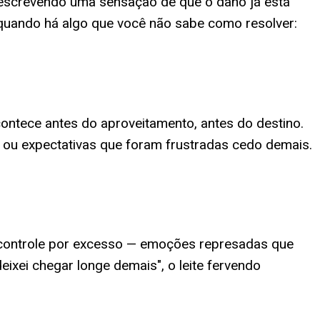
 descrevendo uma sensação de que o dano já está
quando há algo que você não sabe como resolver:
contece antes do aproveitamento, antes do destino.
r ou expectativas que foram frustradas cedo demais.
o controle por excesso — emoções represadas que
ixei chegar longe demais", o leite fervendo