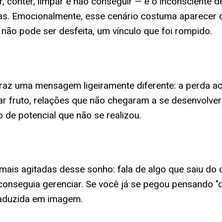
, conter, limpar e não conseguir — é o inconsciente
ias. Emocionalmente, esse cenário costuma aparecer 
ão pode ser desfeita, um vínculo que foi rompido.
 traz uma mensagem ligeiramente diferente: a perda a
dar fruto, relações que não chegaram a se desenvolve
de potencial que não se realizou.
 mais agitadas desse sonho: fala de algo que saiu d
onseguia gerenciar. Se você já se pegou pensando "de
aduzida em imagem.