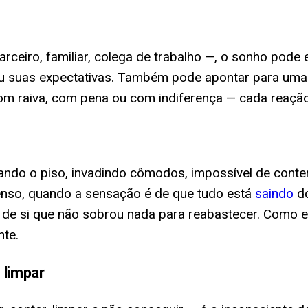
rceiro, familiar, colega de trabalho —, o sonho pod
ou suas expectativas. Também pode apontar para um
m raiva, com pena ou com indiferença — cada reação 
do o piso, invadindo cômodos, impossível de conter 
nso, quando a sensação é de que tudo está
saindo
do
o de si que não sobrou nada para reabastecer. Como
nte.
 limpar