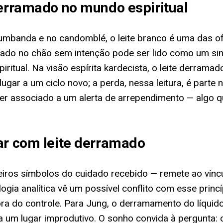
derramado no mundo espiritual
 umbanda e no candomblé, o leite branco é uma das of
amado no chão sem intenção pode ser lido como um si
ritual. Na visão espírita kardecista, o leite derram
lugar a um ciclo novo; a perda, nessa leitura, é part
er associado a um alerta de arrependimento — algo q
ar com leite derramado
meiros símbolos do cuidado recebido — remete ao vínc
a analítica vê um possível conflito com esse princípi
fora do controle. Para Jung, o derramamento do líquido
a um lugar improdutivo. O sonho convida à pergunta: 