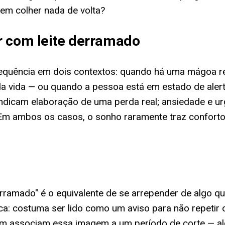
sem colher nada de volta?
r com leite derramado
quência em dois contextos: quando há uma mágoa re
a vida — ou quando a pessoa está em estado de alert
o indicam elaboração de uma perda real; ansiedade e u
 Em ambos os casos, o sonho raramente traz conforto
 derramado" é o equivalente de se arrepender de algo
ca: costuma ser lido como um aviso para não repetir o
bém associam essa imagem a um período de corte — a