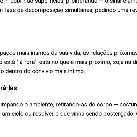
— cobrindo superfícies, proliferando — o sinal é am
m fase de decomposição simultânea, pedindo uma rev
espaços mais íntimos da sua vida, as relações próxim
stá "lá fora": está no que é mais próximo, seja na 
o dentro do convívio mais íntimo.
rá-las
 limpando o ambiente, retirando-as do corpo — costum
r um ciclo ou resolver o que vinha sendo postergado.