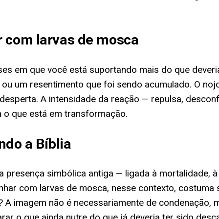
r com larvas de mosca
ses em que você está suportando mais do que dever
ito ou um resentimento que foi sendo acumulado. O no
desperta. A intensidade da reação — repulsa, desconf
m o que está em transformação.
do a Bíblia
a presença simbólica antiga — ligada à mortalidade, à
Sonhar com larvas de mosca, nesse contexto, costuma 
o? A imagem não é necessariamente de condenação, m
ar o que ainda nutre do que já deveria ter sido desc