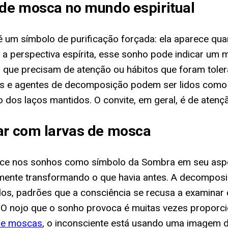
 de mosca no mundo espiritual
a é um símbolo de purificação forçada: ela aparece q
ra a perspectiva espírita, esse sonho pode indicar 
 que precisam de atenção ou hábitos que foram tole
s e agentes de decomposição podem ser lidos como al
o dos laços mantidos. O convite, em geral, é de aten
har com larvas de mosca
ece nos sonhos como símbolo da Sombra em seu aspect
mente transformando o que havia antes. A decomposiç
ados, padrões que a consciência se recusa a examina
nojo que o sonho provoca é muitas vezes proporciona
de moscas
, o inconsciente está usando uma imagem d