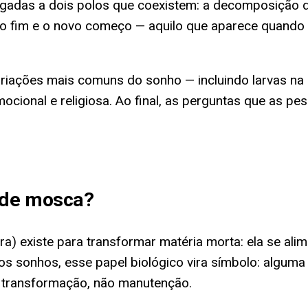
igadas a dois polos que coexistem: a decomposição d
re o fim e o novo começo — aquilo que aparece quando
 variações mais comuns do sonho — incluindo larvas n
emocional e religiosa. Ao final, as perguntas que as p
 de mosca
?
a) existe para transformar matéria morta: ela se al
os sonhos, esse papel biológico vira símbolo: alguma
e transformação, não manutenção.