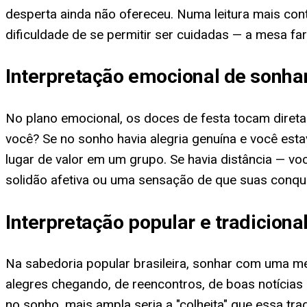
desperta ainda não ofereceu. Numa leitura mais c
dificuldade de se permitir ser cuidadas — a mesa 
Interpretação emocional de sonha
No plano emocional, os doces de festa tocam diret
você? Se no sonho havia alegria genuína e você est
lugar de valor em um grupo. Se havia distância — v
solidão afetiva ou uma sensação de que suas conqu
Interpretação popular e tradicion
Na sabedoria popular brasileira, sonhar com uma m
alegres chegando, de reencontros, de boas notícias
no sonho, mais ampla seria a "colheita" que essa tr