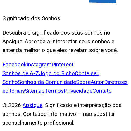
Significado dos Sonhos
Descubra o significado dos seus sonhos no
Apsique. Aprenda a interpretar seus sonhos e
entenda melhor o que eles revelam sobre você.
Facebook
Instagram
Pinterest
Sonhos de A-Z
Jogo do Bicho
Conte seu
Sonho
Sonhos da Comunidade
Sobre
Autor
Diretrizes
editoriais
Sitemap
Termos
Privacidade
Contato
©
2026
Apsique
. Significado e interpretação dos
sonhos. Conteúdo informativo — não substitui
aconselhamento profissional.