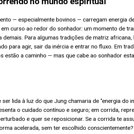
orrendo no mundo espiritual
mento — especialmente bovinos — carregam energia de
s em curso ao redor do sonhador: um momento de tr
mais. Para algumas tradições de matriz africana, bov
para agir, sair da inércia e entrar no fluxo. Em trad
os estão a caminho — mas que cabe ao sonhador est
 ser lida à luz do que Jung chamaria de "energia do 
senta o cuidado contínuo e seguro; em corrida, rep
rturbado e quer se reposicionar. Se a corrida te ass
rma acelerada, sem ter escolhido conscientemente? 