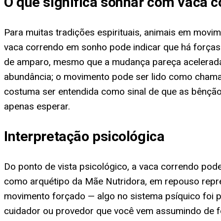
O que significa sonhar com vaca c
Para muitas tradições espirituais, animais em movi
vaca correndo em sonho pode indicar que há força
de amparo, mesmo que a mudança pareça acelerada de
abundância; o movimento pode ser lido como chamado 
costuma ser entendida como sinal de que as bênçã
apenas esperar.
Interpretação psicológica
Do ponto de vista psicológico, a vaca correndo pode
como arquétipo da Mãe Nutridora, em repouso repre
movimento forçado — algo no sistema psíquico foi pe
cuidador ou provedor que você vem assumindo de fo