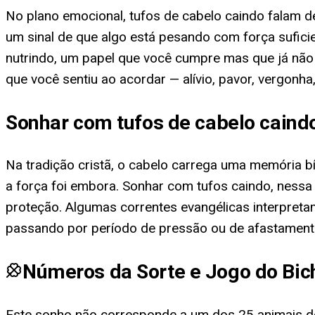
No plano emocional, tufos de cabelo caindo falam d
um sinal de que algo está pesando com força sufic
nutrindo, um papel que você cumpre mas que já nã
que você sentiu ao acordar — alívio, pavor, vergonh
Sonhar com tufos de cabelo caindo
Na tradição cristã, o cabelo carrega uma memória bíb
a força foi embora. Sonhar com tufos caindo, nessa
proteção. Algumas correntes evangélicas interpret
passando por período de pressão ou de afastamento 
Números da Sorte e Jogo do Bic
Este sonho não corresponde a um dos 25 animais do