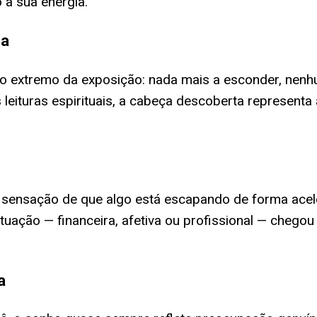
 a sua energia.
ca
ao extremo da exposição: nada mais a esconder, nenh
 leituras espirituais, a cabeça descoberta representa
a sensação de que algo está escapando de forma acele
ação — financeira, afetiva ou profissional — chegou 
a