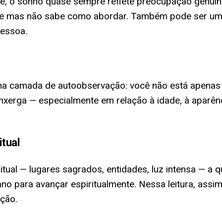
, o sonho quase sempre reflete preocupação genuín
ebe mas não sabe como abordar. Também pode ser uma
pessoa.
 uma camada de autoobservação: você não está apenas
nxerga — especialmente em relação à idade, à aparên
tual
itual — lugares sagrados, entidades, luz intensa — 
ano para avançar espiritualmente. Nessa leitura, as
ição.