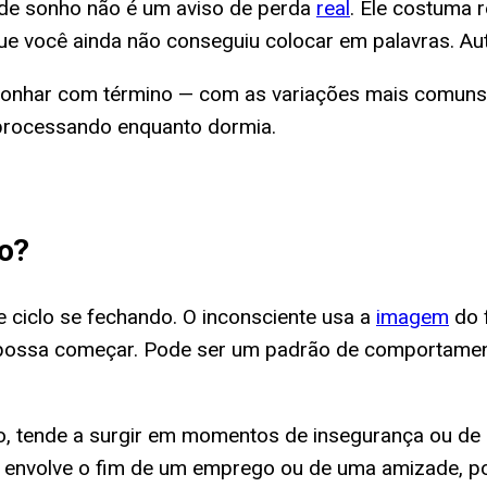
o de sonho não é um aviso de perda
real
. Ele costuma 
e você ainda não conseguiu colocar em palavras. Au
sonhar com término — com as variações mais comuns d
 processando enquanto dormia.
o
?
 ciclo se fechando. O inconsciente usa a
imagem
do 
 possa começar. Pode ser um padrão de comportament
, tende a surgir em momentos de insegurança ou de d
e envolve o fim de um emprego ou de uma amizade, po