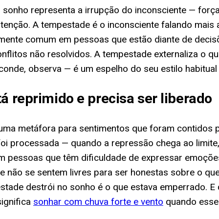
no sonho representa a irrupção do inconsciente — for
atenção. A tempestade é o inconsciente falando mais 
mente comum em pessoas que estão diante de decisõe
flitos não resolvidos. A tempestade externaliza o qu
onde, observa — é um espelho do seu estilo habitual d
á reprimido e precisa ser liberado
ma metáfora para sentimentos que foram contidos po
o foi processada — quando a repressão chega ao limit
 pessoas que têm dificuldade de expressar emoções 
e não se sentem livres para ser honestas sobre o qu
estade destrói no sonho é o que estava emperrado. E 
ignifica
sonhar com chuva forte e vento
quando esse