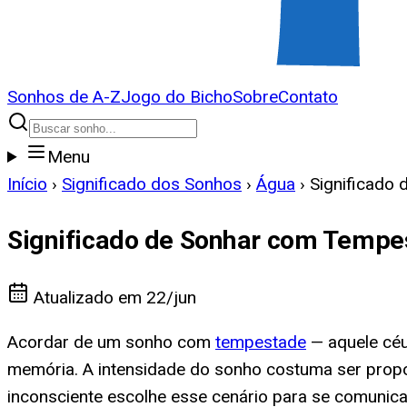
Sonhos de A-Z
Jogo do Bicho
Sobre
Contato
Menu
Início
›
Significado dos Sonhos
›
Água
›
Significado
Significado de Sonhar com Tempe
Atualizado em
22/jun
Acordar de um sonho com
tempestade
— aquele céu
memória. A intensidade do sonho costuma ser propor
inconsciente escolhe esse cenário para se comunic