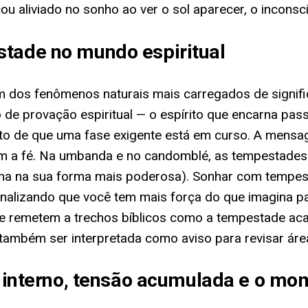
u aliviado no sonho ao ver o sol aparecer, o inconsc
stade no mundo espiritual
um dos fenômenos naturais mais carregados de signif
de provação espiritual — o espírito que encarna pa
 de que uma fase exigente está em curso. A mensage
m a fé. Na umbanda e no candomblé, as tempestades
ina na sua forma mais poderosa). Sonhar com tempest
lizando que você tem mais força do que imagina para
e remetem a trechos bíblicos como a tempestade aca
mbém ser interpretada como aviso para revisar áreas
to interno, tensão acumulada e o mo