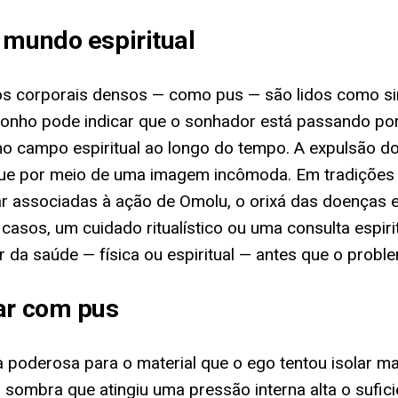
 mundo espiritual
dos corporais densos — como pus — são lidos como si
e sonho pode indicar que o sonhador está passando p
no campo espiritual ao longo do tempo. A expulsão do 
 que por meio de uma imagem incômoda. Em tradições 
r associadas à ação de Omolu, o orixá das doenças e
sos, um cuidado ritualístico ou uma consulta espirit
 da saúde — física ou espiritual — antes que o probl
har com pus
a poderosa para o material que o ego tentou isolar m
ombra que atingiu uma pressão interna alta o sufici