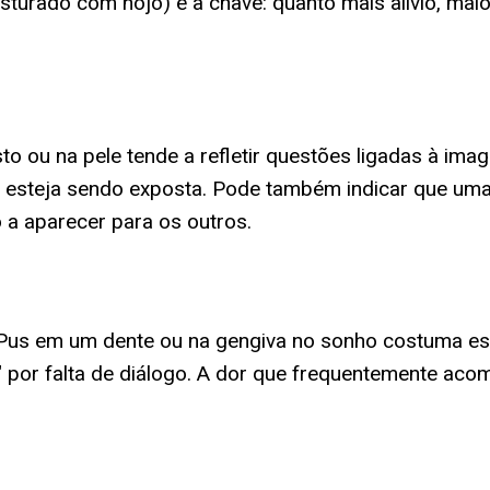
sturado com nojo) é a chave: quanto mais alívio, ma
to ou na pele tende a refletir questões ligadas à ima
de esteja sendo exposta. Pode também indicar que uma
 a aparecer para os outros.
Pus em um dente ou na gengiva no sonho costuma est
 por falta de diálogo. A dor que frequentemente aco