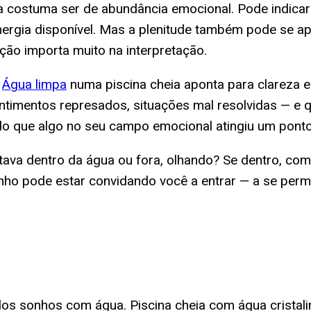
ura costuma ser de abundância emocional. Pode indica
nergia disponível. Mas a plenitude também pode se a
nção importa muito na interpretação.
.
Água limpa
numa piscina cheia aponta para clareza em
imentos represados, situações mal resolvidas — e qu
 que algo no seu campo emocional atingiu um ponto
stava dentro da água ou fora, olhando? Se dentro, c
nho pode estar convidando você a entrar — a se permit
dos sonhos com água. Piscina cheia com água crista