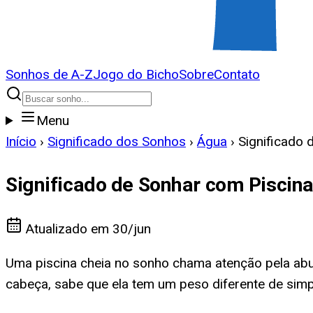
Sonhos de A-Z
Jogo do Bicho
Sobre
Contato
Menu
Início
›
Significado dos Sonhos
›
Água
›
Significado 
Significado de Sonhar com Piscina
Atualizado em
30/jun
Uma piscina cheia no sonho chama atenção pela ab
cabeça, sabe que ela tem um peso diferente de sim