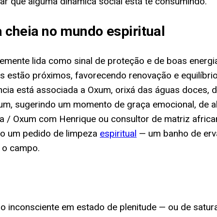
icar que alguma dinâmica social está te consumindo.
a cheia no mundo espiritual
ntemente lida como sinal de proteção e de boas energ
s estão próximos, favorecendo renovação e equilíbrio 
 está associada a Oxum, orixá das águas doces, da fe
xum, sugerindo um momento de graça emocional, de a
ia / Oxum com Henrique ou consultor de matriz africa
mo um pedido de limpeza
espiritual
— um banho de erv
r o campo.
 do inconsciente em estado de plenitude — ou de sat