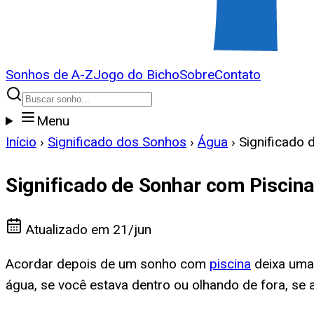
Sonhos de A-Z
Jogo do Bicho
Sobre
Contato
Menu
Início
›
Significado dos Sonhos
›
Água
›
Significado 
Significado de Sonhar com Piscin
Atualizado em
21/jun
Acordar depois de um sonho com
piscina
deixa uma 
água, se você estava dentro ou olhando de fora, se 