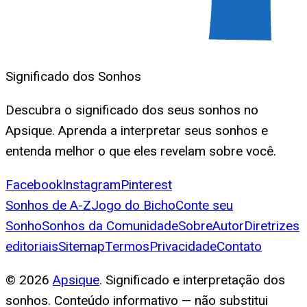
Significado dos Sonhos
Descubra o significado dos seus sonhos no
Apsique. Aprenda a interpretar seus sonhos e
entenda melhor o que eles revelam sobre você.
Facebook
Instagram
Pinterest
Sonhos de A-Z
Jogo do Bicho
Conte seu
Sonho
Sonhos da Comunidade
Sobre
Autor
Diretrizes
editoriais
Sitemap
Termos
Privacidade
Contato
©
2026
Apsique
. Significado e interpretação dos
sonhos. Conteúdo informativo — não substitui