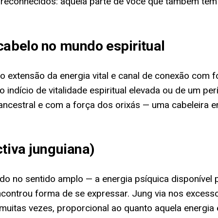
reconhecidos: aquela parte de você que também tem 
cabelo no mundo espiritual
omo extensão da energia vital e canal de conexão com
ndício de vitalidade espiritual elevada ou de um per
e ancestral e com a força dos orixás — uma cabeleira
ctiva junguiana)
ibido no sentido amplo — a energia psíquica disponível
encontrou forma de se expressar. Jung via nos excess
uitas vezes, proporcional ao quanto aquela energia e