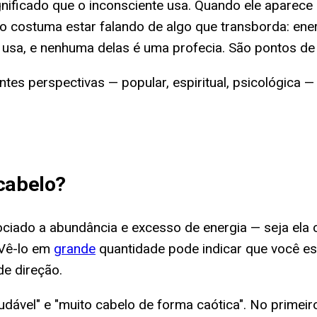
nificado que o inconsciente usa. Quando ele aparec
costuma estar falando de algo que transborda: ener
 usa, e nenhuma delas é uma profecia. São pontos de
rentes perspectivas — popular, espiritual, psicológic
cabelo
?
ado a abundância e excesso de energia — seja ela cria
. Vê-lo em
grande
quantidade pode indicar que você es
e direção.
udável" e "muito cabelo de forma caótica". No primei