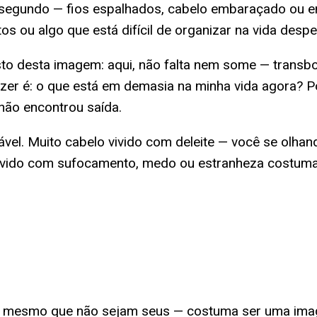
 No segundo — fios espalhados, cabelo embaraçado ou
 ou algo que está difícil de organizar na vida despe
o desta imagem: aqui, não falta nem some — transbo
azer é: o que está em demasia na minha vida agora? P
não encontrou saída.
vel. Muito cabelo vivido com deleite — você se olhan
 vivido com sufocamento, medo ou estranheza costu
— mesmo que não sejam seus — costuma ser uma ima