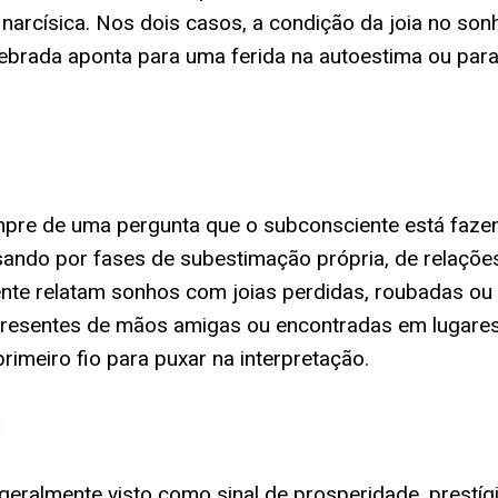
arcísica. Nos dois casos, a condição da joia no sonh
ebrada aponta para uma ferida na autoestima ou para
pre de uma pergunta que o subconsciente está fazend
ando por fases de subestimação própria, de relaçõe
nte relatam sonhos com joias perdidas, roubadas ou 
 presentes de mãos amigas ou encontradas em lugare
rimeiro fio para puxar na interpretação.
l
 geralmente visto como sinal de prosperidade, prestíg