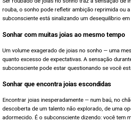
Ser roubado de joias no sonho traz a sensação de i
rouba, o sonho pode refletir ambição reprimida ou
subconsciente está sinalizando um desequilíbrio em 
Sonhar com muitas joias ao mesmo tempo
Um volume exagerado de joias no sonho — uma mesa 
quanto excesso de expectativas. A sensação durante 
subconsciente pode estar questionando se você es
Sonhar que encontra joias escondidas
Encontrar joias inesperadamente — num baú, no chã
descoberta de um talento não explorado, de uma op
adormecido. É o subconsciente dizendo: você tem m