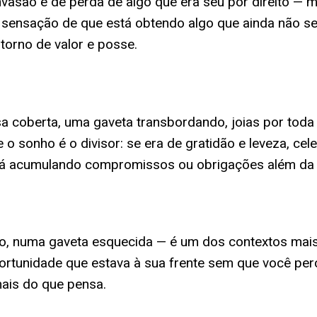
nvasão e de perda de algo que era seu por direito — 
 a sensação de que está obtendo algo que ainda não 
torno de valor e posse.
coberta, uma gaveta transbordando, joias por toda p
o sonho é o divisor: se era de gratidão e leveza, cel
tá acumulando compromissos ou obrigações além da 
o, numa gaveta esquecida — é um dos contextos mais
ortunidade que estava à sua frente sem que você per
ais do que pensa.