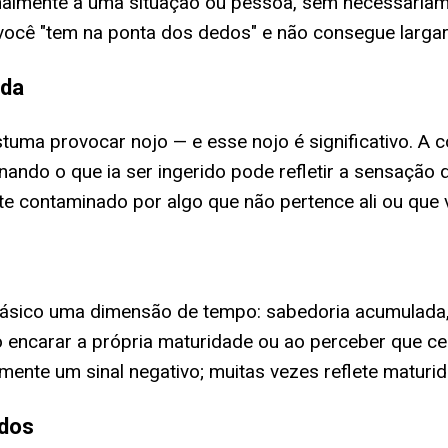
almente a uma situação ou pessoa, sem necessariamen
cê "tem na ponta dos dedos" e não consegue largar:
ida
uma provocar nojo — e esse nojo é significativo. A 
nando o que ia ser ingerido pode refletir a sensação d
te contaminado por algo que não pertence ali ou que 
o básico uma dimensão de tempo: sabedoria acumulada
o encarar a própria maturidade ou ao perceber que 
mente um sinal negativo; muitas vezes reflete matur
ados