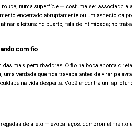
a roupa, numa superfície — costuma ser associado a 
onamento encerrado abruptamente ou um aspecto da p
inar a leitura: no quarto, fala de intimidade; no trab
gando com fio
 das mais perturbadoras. O fio na boca aponta diret
, uma verdade que fica travada antes de virar palavr
ificuldade na vida desperta. Você encontra um aprofu
rregadas de afeto — evoca laços, comprometimento 