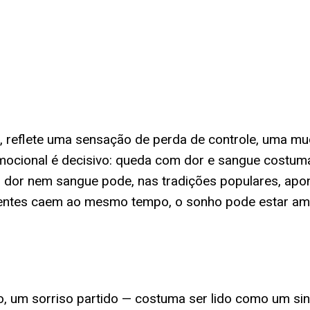
s, reflete uma sensação de perda de controle, uma m
mocional é decisivo: queda com dor e sangue costuma
dor nem sangue pode, nas tradições populares, apont
s dentes caem ao mesmo tempo, o sonho pode estar a
um sorriso partido — costuma ser lido como um sinal