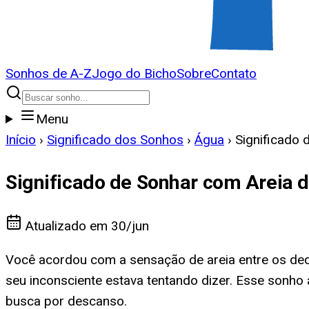
Sonhos de A-Z
Jogo do Bicho
Sobre
Contato
Menu
Início
›
Significado dos Sonhos
›
Água
›
Significado 
Significado de Sonhar com Areia d
Atualizado em
30/jun
Você acordou com a sensação de areia entre os ded
seu inconsciente estava tentando dizer. Esse sonh
busca por descanso.