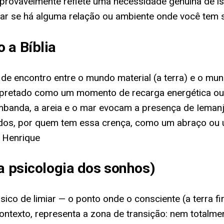
nho provavelmente reflete uma necessidade genuína de
gar se há alguma relação ou ambiente onde você tem se
 a Bíblia
r de encontro entre o mundo material (a terra) e o mu
erpretado como um momento de recarga energética ou
banda, a areia e o mar evocam a presença de Iemanjá
idos, por quem tem essa crença, como um abraço ou 
 Henrique
a psicologia dos sonhos)
ássico de limiar — o ponto onde o consciente (a terra
 contexto, representa a zona de transição: nem tota