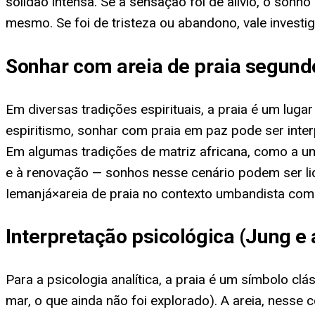
solidão intensa. Se a sensação foi de alívio, o so
mesmo. Se foi de tristeza ou abandono, vale investi
Sonhar com areia de praia segundo
Em diversas tradições espirituais, a praia é um luga
espiritismo, sonhar com praia em paz pode ser int
Em algumas tradições de matriz africana, como a um
e à renovação — sonhos nesse cenário podem ser l
Iemanjá×areia de praia no contexto umbandista com
Interpretação psicológica (Jung e 
Para a psicologia analítica, a praia é um símbolo cl
mar, o que ainda não foi explorado). A areia, nesse