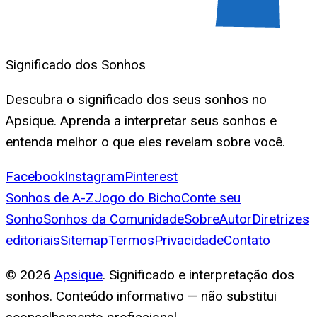
Significado dos Sonhos
Descubra o significado dos seus sonhos no
Apsique. Aprenda a interpretar seus sonhos e
entenda melhor o que eles revelam sobre você.
Facebook
Instagram
Pinterest
Sonhos de A-Z
Jogo do Bicho
Conte seu
Sonho
Sonhos da Comunidade
Sobre
Autor
Diretrizes
editoriais
Sitemap
Termos
Privacidade
Contato
©
2026
Apsique
. Significado e interpretação dos
sonhos. Conteúdo informativo — não substitui