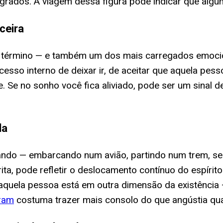
grados. A viagem dessa figura pode indicar que algu
ceira
 término — e também um dos mais carregados emocio
ocesso interno de deixar ir, de aceitar que aquela pe
. Se no sonho você fica aliviado, pode ser um sinal 
da
ando — embarcando num avião, partindo num trem, se
rita, pode refletir o deslocamento contínuo do espíri
e aquela pessoa está em outra dimensão da existênci
ram
costuma trazer mais consolo do que angústia qua