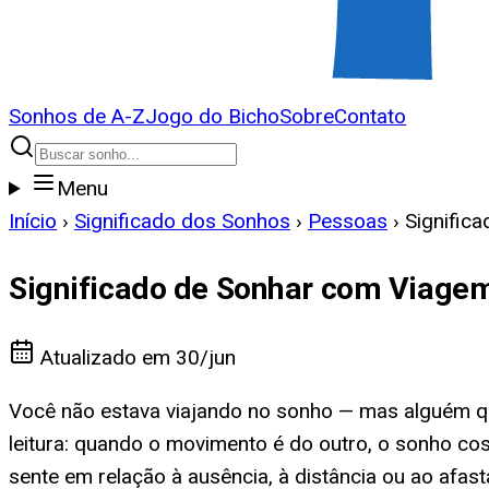
Sonhos de A-Z
Jogo do Bicho
Sobre
Contato
Menu
Início
›
Significado dos Sonhos
›
Pessoas
›
Signific
Significado de Sonhar com Viage
Atualizado em
30/jun
Você não estava viajando no sonho — mas alguém qu
leitura: quando o movimento é do outro, o sonho c
sente em relação à ausência, à distância ou ao afas