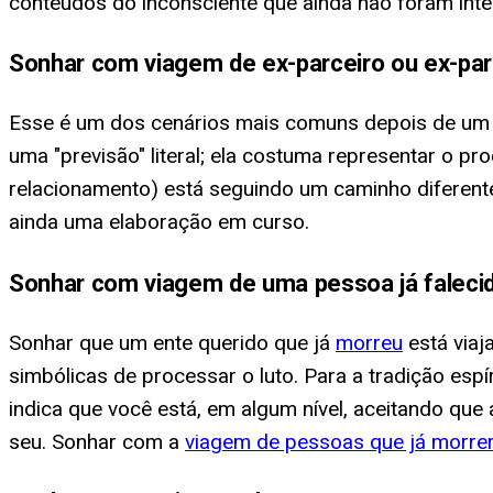
conteúdos do inconsciente que ainda não foram inte
Sonhar com viagem de ex-parceiro ou ex-par
Esse é um dos cenários mais comuns depois de um
uma "previsão" literal; ela costuma representar o pr
relacionamento) está seguindo um caminho diferente
ainda uma elaboração em curso.
Sonhar com viagem de uma pessoa já faleci
Sonhar que um ente querido que já
morreu
está viaj
simbólicas de processar o luto. Para a tradição espí
indica que você está, em algum nível, aceitando qu
seu. Sonhar com a
viagem de pessoas que já morre