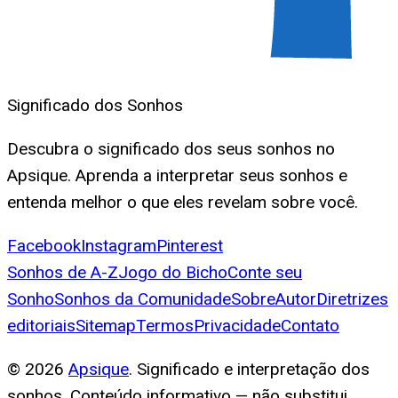
Significado dos Sonhos
Descubra o significado dos seus sonhos no
Apsique. Aprenda a interpretar seus sonhos e
entenda melhor o que eles revelam sobre você.
Facebook
Instagram
Pinterest
Sonhos de A-Z
Jogo do Bicho
Conte seu
Sonho
Sonhos da Comunidade
Sobre
Autor
Diretrizes
editoriais
Sitemap
Termos
Privacidade
Contato
©
2026
Apsique
. Significado e interpretação dos
sonhos. Conteúdo informativo — não substitui