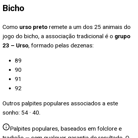
Bicho
Como
urso preto
remete a um dos 25 animais do
jogo do bicho, a associação tradicional é o
grupo
23
–
Urso
, formado pelas dezenas:
89
90
91
92
Outros palpites populares associados a este
sonho:
54 · 40
.
Palpites populares, baseados em folclore e
tradição — sem qualquer garantia de resultado. O