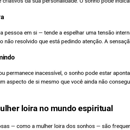
criativos da sua personalidade. O sonho pode indica
ra
 a pessoa em si — tende a espelhar uma tensão intern
o não resolvido que está pedindo atenção. A sensaçã
mindo
ou permanece inacessível, o sonho pode estar aponta
m aspecto de si mesmo que você ainda não conseguiu 
lher loira no mundo espiritual
minosas — como a mulher loira dos sonhos — são frequ