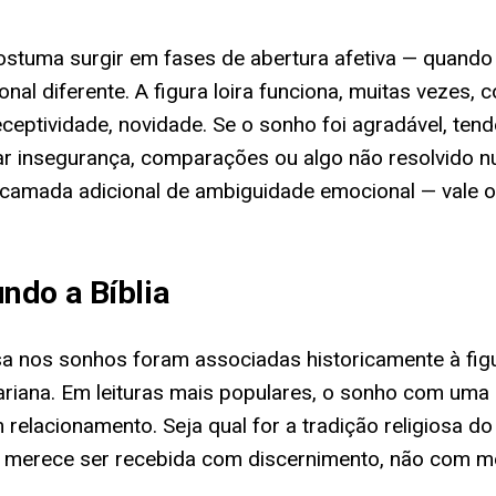
costuma surgir em fases de abertura afetiva — quan
onal diferente. A figura loira funciona, muitas veze
eptividade, novidade. Se o sonho foi agradável, tende
izar insegurança, comparações ou algo não resolvido
mada adicional de ambiguidade emocional — vale o 
ndo a Bíblia
sa nos sonhos foram associadas historicamente à figu
iana. Em leituras mais populares, o sonho com uma l
m relacionamento. Seja qual for a tradição religios
l — merece ser recebida com discernimento, não com m