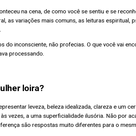
teceu na cena, de como você se sentiu e se reconhe
, as variações mais comuns, as leituras espiritual, p
.
os do inconsciente, não profecias. O que você vai en
tava processando.
lher loira
?
presentar leveza, beleza idealizada, clareza e um ce
, às vezes, a uma superficialidade ilusória. Não por 
iferença são respostas muito diferentes para o mes