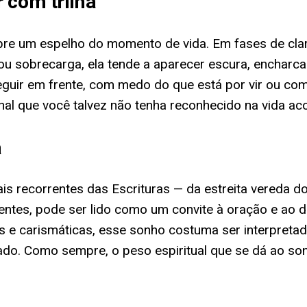
 com trilha
pre um espelho do momento de vida. Em fases de clar
u sobrecarga, ela tende a aparecer escura, encharca
eguir em frente, com medo do que está por vir ou co
al que você talvez não tenha reconhecido na vida ac
a
is recorrentes das Escrituras — da estreita vereda 
rentes, pode ser lido como um convite à oração e ao
s e carismáticas, esse sonho costuma ser interpreta
iado. Como sempre, o peso espiritual que se dá ao son