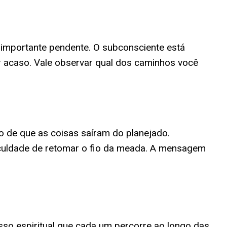
 importante pendente. O subconsciente está
r acaso. Vale observar qual dos caminhos você
 de que as coisas saíram do planejado.
ificuldade de retomar o fio da meada. A mensagem
sso espiritual que cada um percorre ao longo das